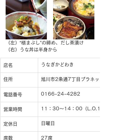
（左）“櫃まぶし”の締め、だし茶漬け　
（右）うな丼は半身から
うなぎかどわき
店名
住所
旭川市2条通7丁目プラネット2・7
0166-24-4282
電話番号
11：30〜14：00（L.O.13:30）・17：00
営業時間
日曜日
定休日
席数
27席