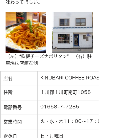
味わってほしい。
（左）“鉄板チーズナポリタン”　（右）駐
車場は店舗左側
KINUBARI COFFEE ROASTERS（キヌ
店名
住所
上川郡上川町南町1058
01658-7-7285
電話番号
火・水・木11：00〜17：00(L.O.16：30)
営業時間
日・月曜日
定休日