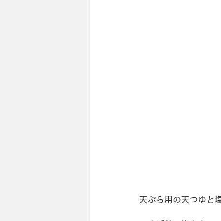
天ぷら用の天つゆと塩