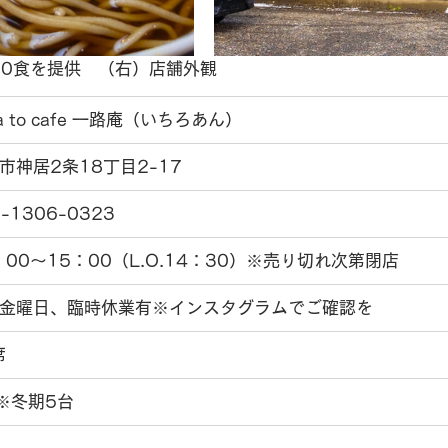
60食を提供
　（右）
店舗外観
ba to cafe 一路庵（いちろあん）
市神居2条18丁目2-17
-1306-0323
：00〜15：00（L.O.14：30）※売り切れ次第閉店
金曜日、臨時休業有※インスタグラムでご確認を
席
※冬期5台