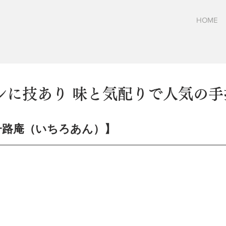
HOME
シに技あり 味と気配りで人気の手
afe 一路庵（いちろあん）】