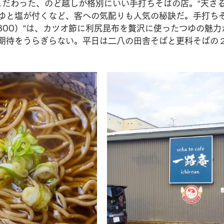
こだわった、のど越しが格別にいい手打ちそばの店。“天ざ
天つゆと塩が付くなど、客への気配りも人気の秘訣だ。手打ち
800）”は、カツオ節に利尻昆布を贅沢に使ったつゆの魅力
も期待をうらぎらない。平日は二八の田舎そばと更科そばの