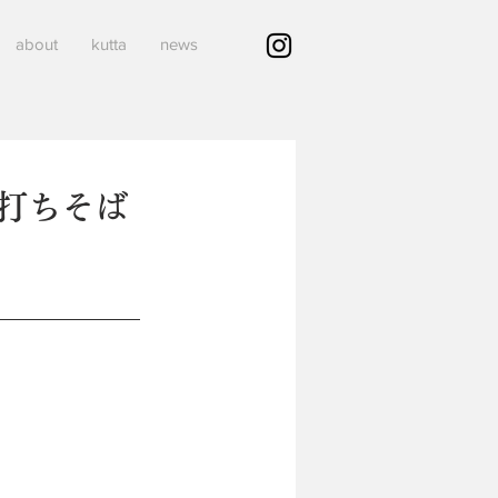
about
kutta
news
打ちそば