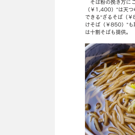
　そば粉の挽き方に
（￥1,400）”は
できる“ざるそば（￥
けそば（￥850）”
は十割そばも提供。