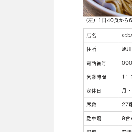
（左）
1日40食から
so
店名
住所
旭川
090
電話番号
11
営業時間
月・
定休日
席数
27
9台
駐車場