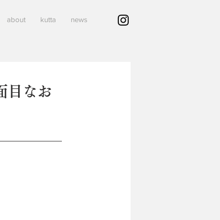
about
kutta
news
面目なお