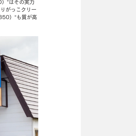
0）”はその実力
ぶりがっこクリー
50）”も質が高