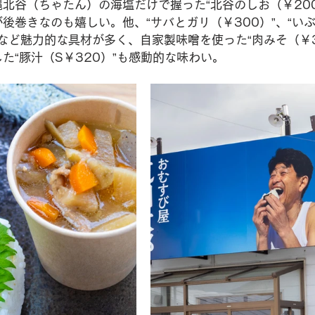
北谷（ちゃたん）の海塩だけで握った“北谷のしお（￥20
後巻きなのも嬉しい。他、“サバとガリ（￥300）”、“い
”など魅力的な具材が多く、自家製味噌を使った“肉みそ（￥3
た“豚汁（S￥320）”も感動的な味わい。