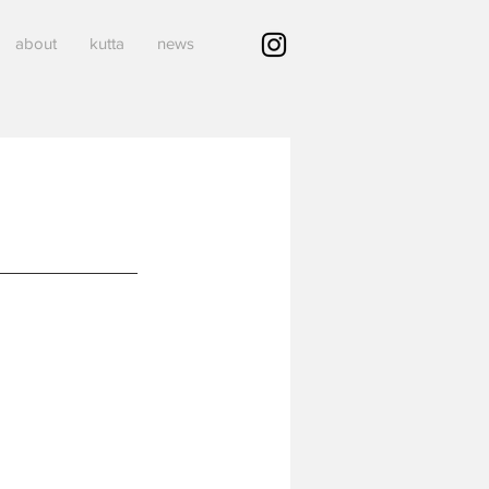
about
kutta
news