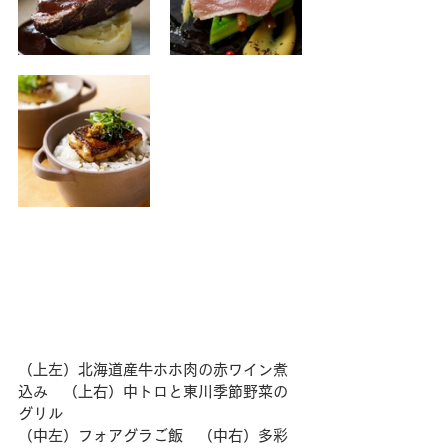
（上左）北海道産牛ホホ肉の赤ワイン煮
込み　（上右）中トロと東川季節野菜の
グリル
（中左）フォアグラご飯　（中右）多彩