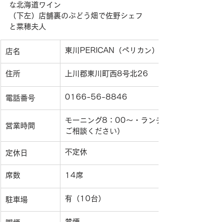
な北海道ワイン
（下左）店舗裏のぶどう畑で佐野シェフ
と菜穂夫人
東川PERICAN（ペリカン）
店名
住所
上川郡東川町西8号北26
0166-56-8846
電話番号
モーニング8：00〜・ランチ11：30〜L.O.
営業時間
ご相談ください）
不定休
定休日
席数
14席
有（10台）
駐車場
禁煙