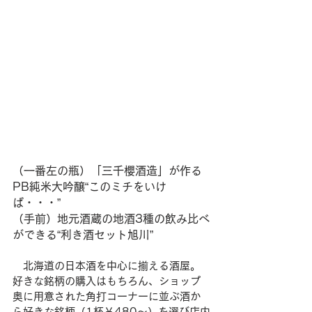
（一番左の瓶）「三千櫻酒造」が作る
PB純米大吟醸“このミチをいけ
ば・・・” 
（手前）地元酒蔵の地酒3種の飲み比べ
ができる“利き酒セット旭川”
　北海道の日本酒を中心に揃える酒屋。
好きな銘柄の購入はもちろん、ショップ
奥に用意された角打コーナーに並ぶ酒か
ら好きな銘柄（1杯￥480〜）を選び店内