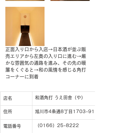
正面入り口から入店→日本酒が並ぶ販
売エリアから左奥の入り口に進む→厳
かな雰囲気の通路を進み、その先の暖
簾をくぐると→和の風情を感じる角打
コーナーに到着
和酒角打 うえ田舎（や）
店名
住所
旭川市4条通8丁目1703-91
（0166）25-8222
電話番号