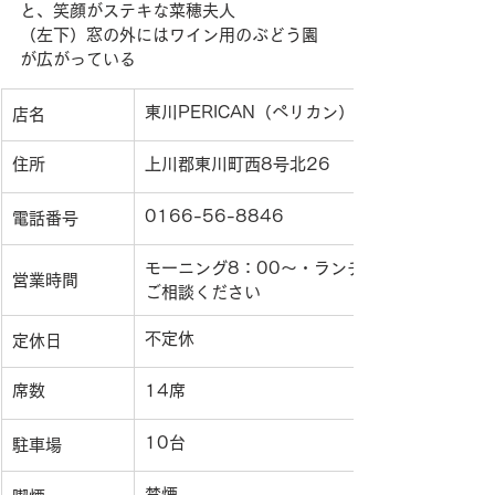
と、笑顔がステキな菜穂夫人
（左下）窓の外にはワイン用のぶどう園
が広がっている
東川PERICAN（ペリカン）
店名
住所
上川郡東川町西8号北26
0166-56-8846
電話番号
モーニング8：00〜・ランチ11：30〜L.O.
営業時間
ご相談ください
不定休
定休日
席数
14席
10台
駐車場
禁煙