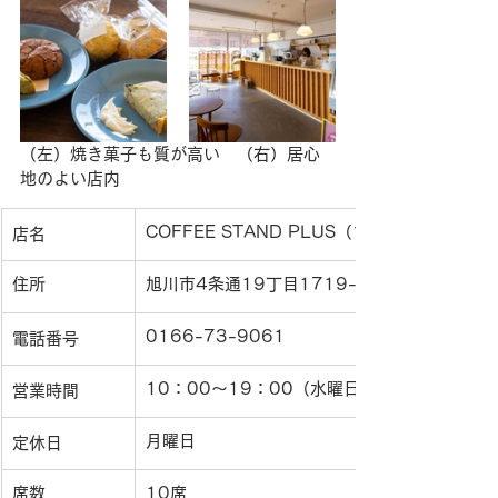
（左）焼き菓子も質が高い　（右）居心
地のよい店内
COFFEE STAND PLUS（プラス）
店名
住所
旭川市4条通19丁目1719-31
0166-73-9061
電話番号
10：00〜19：00（水曜日・金曜日22：00
営業時間
月曜日
定休日
席数
10席