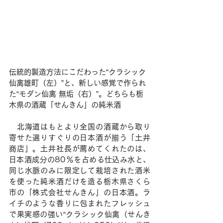
伝統的製造方法にこだわった“クラシック
仙禽雄町（左）”と、新しい感覚で作られ
た“モダン仙禽 無垢（右）”。どちらも栃
木県の酒蔵「せんきん」の純米酒
　北海道はもとより全国の酒蔵から取り
寄せた選りすぐりの日本酒が揃う「土井
商店」。土井社長が薦めてくれたのは、
日本酒成分の80％を占める仕込み水と、
同じ水脈のみに限定して栽培された酒米
を使った純米酒だけを造る栃木県さくら
市の「株式会社せんきん」の日本酒。ラ
イチのような香りに包まれたフレッシュ
で果実感の強い“クラシック仙禽（せんき