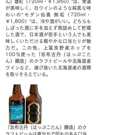
ん）雄町（720ml・￥1,950）”は、常温
が美味しく、白ワインのような純真な味
わいの“モダン仙禽 無垢（720ml・
￥1,800）”は、冷や酒がいい。どちらも
しぼった酒に手を加えず瓶詰めして貯蔵
した酒で、日本酒が苦手という人でも美
味しくいただける軽やかな口当たりが魅
力だ。この他、上富良野産ホップを
100％使った「忽布古丹（ほっぷこた
ん）醸造」のクラフトビールや北海道産
ワインなど、選び抜いた北海道産の酒類
を取りそろえている。
「忽布古丹（ほっぷこたん）醸造」のク
ラフトビールは爽やかで切れのある口当