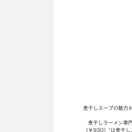
煮干しスープの魅力が
　煮干しラーメン専
（￥930）”は煮干