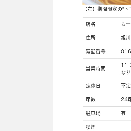
（左）期間限定の“ト
らー
店名
住所
旭川
016
電話番号
11
営業時間
なり
不定
定休日
席数
24
有
駐車場
喫煙