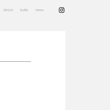
about
kutta
news