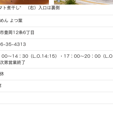
マト煮干し”　（右）入口は裏側
めん よつ葉
市豊岡12条6丁目
6-35-4313
：00〜14：30（L.O.14:15）・17：00〜20：00（L.
次第営業終了
休
席