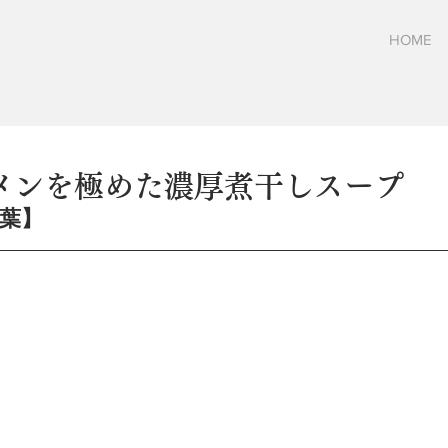
HOME
メンを極めた濃厚煮干しスープ
つ葉】