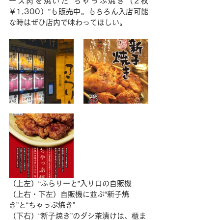
ース肉を焼いた“ちゃっぷ焼き（2枚
￥1,300）”も販売中。もちろん入店可能
な時はぜひ店内で味わってほしい。
（上左）“ふらりーと”入り口の自販機　
（上右・下左）自販機に並ぶ“新子焼
き”と“ちゃっぷ焼き”
（下右）“新子焼き”のダシ茶漬けは、櫃ま