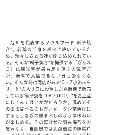
　旭川を代表するソウルフード“新子焼
き”。若鶏の半身を炭火で焼いているた
め、瑞々しさと旨味が閉じ込められてい
る。そんな“新子焼き”を提供する「ぎんね
こ」は観光客が最も足を運ぶ人気店だ
が、満席で入店できない日も少なくな
い。そんな時は同店がある“5・7小路ふら
りーと”の入り口に設置した自販機で販売
している“新子焼き（￥2,000）”をお土産
にしてみてはいかがだろうか。温めてそ
のまま食べるのも旨いが、ダシ茶漬けに
するとうなぎの櫃まぶしのような味わい
が楽しめる。その際はぜひ刻み海苔をお
忘れなく。自販機では北海道産の豚肩ロ