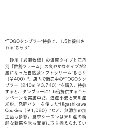
“TOGOタンブラー”持参で、1.5倍提供さ
れる“きらり”
　砂川「岩瀬牧場」の濃厚タイプと江丹
別「伊勢ファーム」の爽やかなタイプが2
層になった自然派ソフトクリーム“きらり
（￥400）”。店内で販売中の“TOGOタン
ブラー（240ml￥3,740）”を購入、持参
すると、タンブラーに1.5倍提供するキャ
ンペーンを実施中だ。道産小麦と東川産
米粉、発酵バターを使った“Higashikawa 
Cookies（￥1,080）”など、無添加の加
工品も多彩。夏季シーズンは東川産の新
鮮な野菜や米も豊富に取り揃えられてい