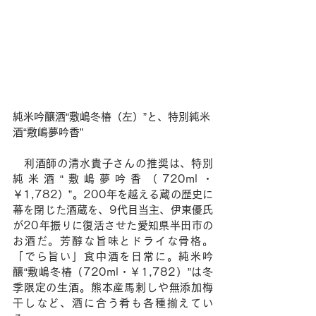
純米吟醸酒“敷嶋冬椿（左）”と、特別純米
酒“敷嶋夢吟香”
　利酒師の清水貴子さんの推奨は、特別
純米酒“敷嶋夢吟香（720ml・
￥1,782）”。200年を越える蔵の歴史に
幕を閉じた酒蔵を、9代目当主、伊東優氏
が20年振りに復活させた愛知県半田市の
お酒だ。芳醇な旨味とドライな骨格。
「でら旨い」食中酒を日常に。純米吟
醸“敷嶋冬椿（720ml・￥1,782）”は冬
季限定の生酒。熊本産馬刺しや無添加梅
干しなど、酒に合う肴も各種揃えてい