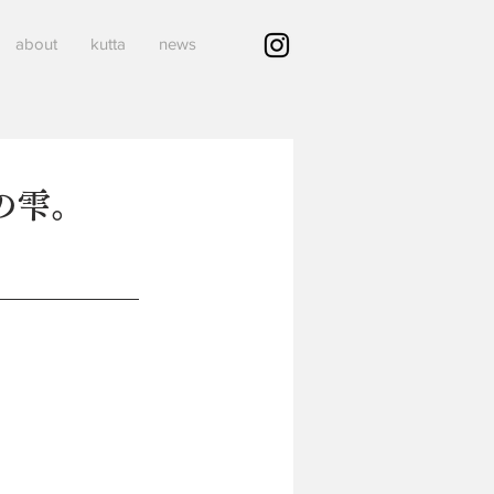
about
kutta
news
の雫。