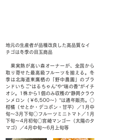
地元の生産者が品種改良した高品質なイ
チゴは冬季の目玉商品
　果実熱が高い森オーナーが、全国から
取り寄せた最高級フルーツを揃える。冬
季は北海道東鷹栖の「野中農園」のブラ
ンドいちご“はるちゃん”や“瑞の香”がイチ
オシ。1株から1個のみ収穫の“静岡クラウ
ンメロン（￥6,500〜）”は通年販売。○
柑橘（せとか・デコポン・甘平）／1月中
旬〜3月下旬○フルーツミニトマト／1月
下旬〜4月初旬○宮崎マンゴー（太陽のタ
マゴ）／4月中旬〜6月上旬等