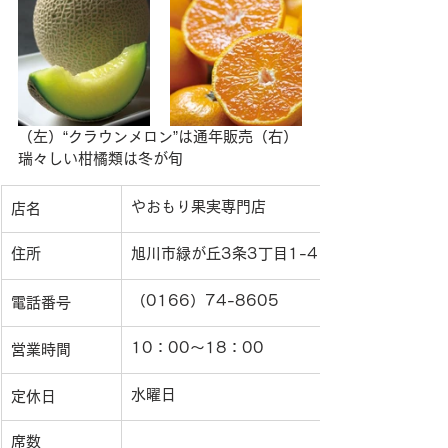
（左）“クラウンメロン”は通年販売（右）
瑞々しい柑橘類は冬が旬
やおもり果実専門店
店名
住所
旭川市緑が丘3条3丁目1-4　緑が丘中央ストア
（0166）74-8605
電話番号
10：00〜18：00
営業時間
水曜日
定休日
席数