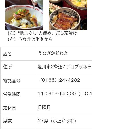
（左）“櫃まぶし”の締め、だし茶漬け
（右）うな丼は半身から
うなぎかどわき
店名
住所
旭川市2条通7丁目プラネット2・7
（0166）24-4282
電話番号
11：30〜14：00（L.O.13:30）・17：00
営業時間
日曜日
定休日
席数
27席（小上がり有）