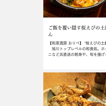
ご飯を覆い隠す桜えびの土
ん
【和菜酒房 おりべ】 “桜えびの土
旭川トップレベルの和食処。ホ
ニなど浜直送の刺身や、旬を揚げ
が旨いのは言うまでもない。極め
えびの土鍋ごはん（￥1,580）”
い尽くす桜えびを見ただけでその
は疑う余地がない。メニューには..