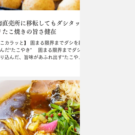
肉直売所に移転してもダシタッ
リたこ焼きの旨さ健在
こカラッと】 固まる限界までダシを練
んだ“たこやき” 固まる限界までダシ
り込んだ、旨味があふれ出す“たこやき
個￥500〜）”が人気の「たこカラッ
が、「肉の台所えちぜん屋」の精肉直
内に移転した。“肉の炭火焼き
380〜※たんサガリなど日替わ
や...