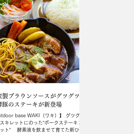
家製ブラウンソースがグツグツ
酵豚のステーキが新登場
utdoor base WAKI（ワキ）】 グツグツ
スキレットにのった“ポークステーキご
ット” 酵素液を飲ませて育てた新ひだ