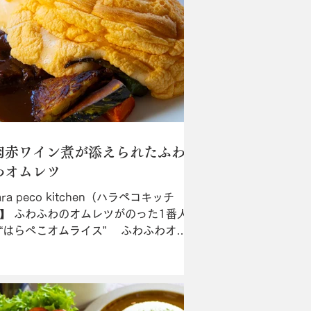
肉赤ワイン煮が添えられたふわ
わオムレツ
ra peco kitchen（ハラペコキッチ
】 ふわふわのオムレツがのった1番人
“はらぺこオムライス” ふわふわオム
に道産牛ホホ肉の赤ワイン煮が添えら
“はらぺこオムライス（サラダ付ランチ
,600・ディナー￥2,000）”は1番人
メイン料理が...