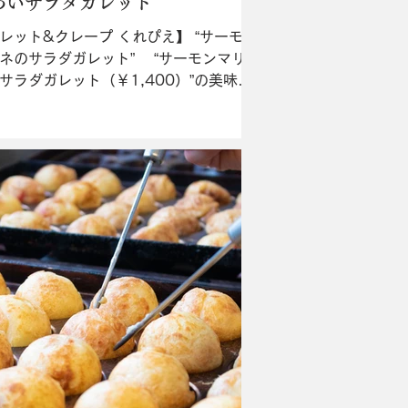
わいサラダガレット
レット&クレープ くれぴえ】 “サーモン
ネのサラダガレット” “サーモンマリ
サラダガレット（￥1,400）”の美味し
実感してほしい。熟成させた生地は香
く、手作りしたサーモンマリネ、サラ
レッシング、バジルソースを絡めてい
くと感動的な味わいが広がる...