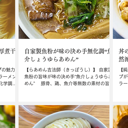
厚煮干
自家製魚粉が味の決め手無化調“魚
丼
介しょうゆらあめん”
然
プの魅力が
【らあめん吉法師（きっぽうし）】 自家製
【純
ラーメン
魚粉の旨味が味の決め手“魚介しょうゆらあ
プが
化学調味
めん” 豚骨、鶏、魚介等無数の素材の旨味
ラー
）”は煮干
を引き出した濃厚スープが旨い。化学調味
と小
いち押し
料有り無しメニューを揃える。化学調味の
み出
も登場
代わりに自家製魚粉のコクを加えた“魚介し
ャー
...
ょうゆらあめん（￥950）”は、濃厚...
ごと