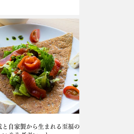
の“健酵豚（けんこうとん）”の料理が人
厚切り豚肉を盛り付けた“ポークステー
飯セット（￥2,000）”は、気品ある自
ブラウ...
成と自家製から生まれる至福の