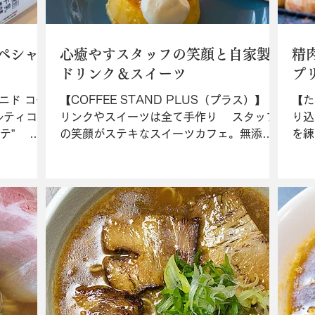
ペシャ
心癒やすスタッフの笑顔と自家製
精
ドリンク＆スイーツ
プ
（ニド コー
【COFFEE STAND PLUS（プラス）】 ド
【た
ルティコー
リンクやスイーツは全て手作り スタッフ
り込
テ” ス
の笑顔がステキなスイーツカフェ。無添加
を練
カフェ。
ソフトクリームにイタリア「KIMBO」のエ
（6
スプレッソを注いだ“アフォガート
と」
だ“アフォ
（￥600）”、自家製キャラメルに海塩を添
売所
えた“塩キャラメルシェイク（...
（￥
り）”