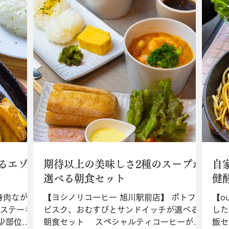
るエゾ
期待以上の美味しさ2種のスープが
自
選べる朝食セット
健
赤身肉ながら
【ヨシノリコーヒー 旭川駅前店】 ポトフと
【o
ステーキ”
ビスク、おむすびとサンドイッチが選べる
した
少部位を
朝食セット スペシャルティコーヒーが人
飯セ