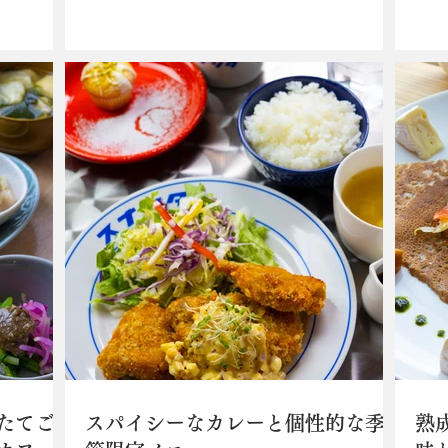
シカの内も
気のカフェ。朝食は甘エビの旨味を引き出
か町
限定）”は、
したビスク（￥792）か和ダシにキャベツ
気。
が気品あ
の甘さがプラスされたポトフ（￥737）を
キご
選び、オプションにおむすびかBLTサ...
家製
たてご
スパイシーなカレーと個性的な季
熟