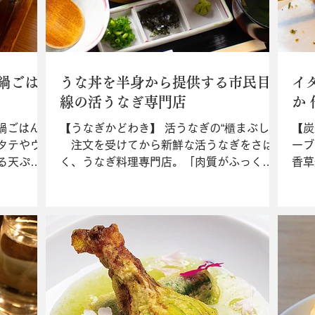
鍋ごは
うな丼を半身から提供する市民目
イ
線の活うなぎ専門店
か
鍋ごはん”
【うなぎかどわき】 活うなぎの“櫃まぶし”
【炭
タテやウ
注文を受けてから新鮮な活うなぎをさば
ーブ
る天ぷら
く、うなぎ料理専門店。「肉質がふっくら
香草
つけは“桜
軟らかく、脂が酸化していないのが活うな
食材
。ご飯を覆
ぎの魅力」と語るご主人。高価なうなぎを
よう
美味しさ
気軽に楽しめるようにと“うな丼
が“
.
（￥2,500）”は半身から提供している。お
串ず
薦め...