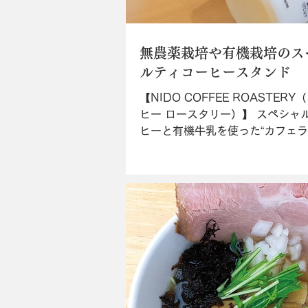
無農薬栽培や有機栽培のス
ルティコーヒースタンド
【NIDO COFFEE ROASTERY
ヒー ロースタリー）】 スペシャ
ヒーと有機牛乳を使った“カフェラ
タッフの笑顔がステキなスイーツ
無添加ソフトクリームにイタリア
「KIMBO」のエスプレッソを注い
ガート（￥600）”、自...