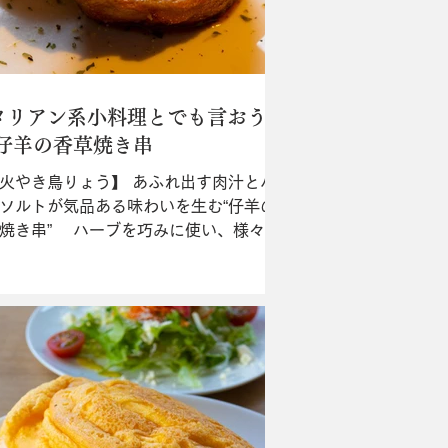
タリアン系小料理とでも言おう
 仔羊の香草焼き串
火やき鳥りょう】 あふれ出す肉汁とハ
ソルトが気品ある味わいを生む“仔羊の
焼き串” ハーブを巧みに使い、様々な
を上質な串ものに仕上げる小料理屋の
な焼き鳥屋。中でも抜群にうまいの
仔羊の香草焼き串（1串￥500※注文は2
つ）”だ。豚肉で包み蒸すように...