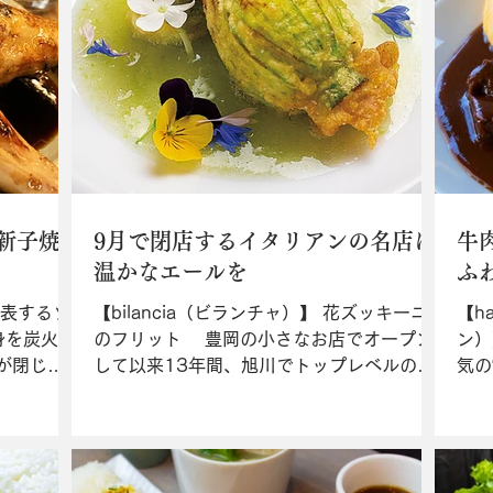
新子焼
9月で閉店するイタリアンの名店に
牛
温かなエールを
ふ
表するソ
【bilancia（ビランチャ）】 花ズッキーニ
【ha
身を炭火で
のフリット 豊岡の小さなお店でオープン
ン）
が閉じ込
して以来13年間、旭川でトップレベルのイ
気の
を提供する
タリアンを提供してきた「bilancia」。店名
レツ
運ぶ人気
はイタリア語で「バランス」を意味し、北
れた
少なくな
海道素材を盛り込んだ季節のコース料理で
￥1
...
地域食材の魅力を伝え続...
気。