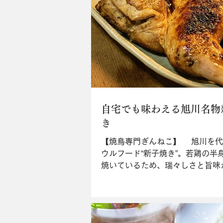
自宅でも味わえる旭川名物
き
【焼鳥専門ぎんねこ】 旭川を代
ウルフード“新子焼き”。若鶏の半
焼いているため、瑞々しさと旨味
められている。そんな“新子焼き”
「ぎんねこ」は観光客が最も足を
店だが、満席で入店できない日も
い。そんな時は同店がある“5・7小路