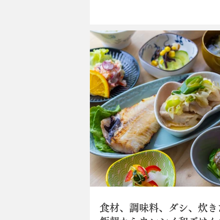
ミディアムレアに仕上げた“エゾ
もステーキ（￥2,500※1日5食
しょう油ベースの穏やかなソース
る味わいを最大限に引き...
食材、調味料、ダシ、炊き