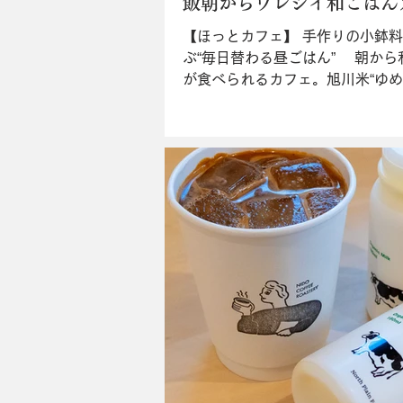
飯朝からウレシイ和ごはん
【ほっとカフェ】 手作りの小鉢
ぶ“毎日替わる昼ごはん” 朝から
が食べられるカフェ。旭川米“ゆめ
ブレンドした炊きたてご飯に、自
料や自家製ダシを使った惣菜が並
わる昼ごはん（￥1,300）”は、
い有精卵の卵かけご飯が人気の“...