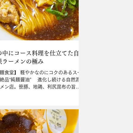
の中にコース料理を仕立てた自
派ラーメンの極み
麺食堂】 軽やかなのにコクのあるスー
絶品“純麺醤油” 進化し続ける自然派
メン店。笹豚、地鶏、利尻昆布の旨味
豆島の熟成しょう油が奥深い旨味を生
す“純麺醤油（￥1,300）”は、2種のチ
シュー、鶏節、海苔、ピクルスが一口
に味変を繰り返すコース料理仕...