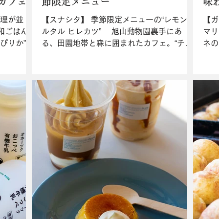
カフェ
節限定メニュー
味
料理が並
【スナシタ】 季節限定メニューの“レモンタ
【ガ
和ごはん
ルタル ヒレカツ” 旭山動物園裏手にあ
マリ
ぴりか”を
る、田園地帯と森に囲まれたカフェ。“チー
ネの
然派調味
ズキーマ（スープ、サラダ付・
さを
ぶ“毎日替
￥1,450）”は同店いち押しメニュー。モッ
ばし
旭川産平飼
ツァレラチーズがスパイスを包み込み、味
ダド
変も楽しめる。“レモンタルタル...
ただ