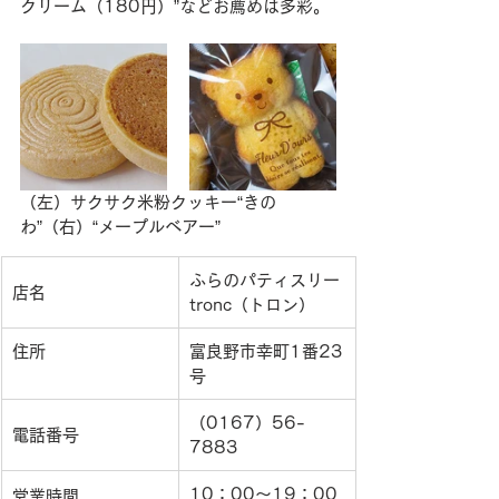
クリーム（180円）”などお薦めは多彩。
（左）サクサク米粉クッキー“きの
わ”（右）“メープルベアー”
ふらのパティスリー
店名
tronc（トロン）
住所
富良野市幸町1番23
号
（0167）56-
電話番号
7883
10：00〜19：00
営業時間