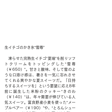
生イチゴのかき氷“雪苺”
　凍らせた完熟生イチゴ“夏瑞”を削りソフ
トクリームをトッピングした“雪苺
（￥650）”。甘さと酸味、そして雪のよ
うな口溶け感は、暑さを一気に忘れさせ
てくれる爽やかな夏スイーツだ。「日持
ちするスイーツを」という要望に応え8年
前に誕生した米粉のクッキー“きのわ
（￥140）”は、年々需要が伸びている人
気スイーツ。富良野産小麦を使った“メー
プルベアー（￥190）”や、“とろんシュー