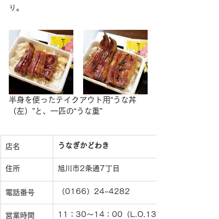
り。
半身を使ったテイクアウト用“うな丼
（左）”と、一匹の“うな重”
​うなぎかどわき
店名
住所
​旭川市2条通7丁目
（0166）24-4282
電話番号
11：30〜14：00（L.O.13:30）・16：30〜
営業時間