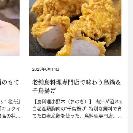
2023年6月14日
福のもて
老舗鳥料理専門店で味わう鳥鍋＆
千鳥揚げ
り” 北海道
【鳥料理小野木（おのき）】 肉汁が溢れる
「キョクイ
白老産鶏胸肉の“千鳥揚げ” 特別な飼料で育
最高の状態
てた白老産鶏を使った、鳥料理専門店。新
化し続ける
鮮な生を使っているため、火入れをしても
渡し”。握
軟らかく肉汁が溢れてくる。鳥すき焼きタ