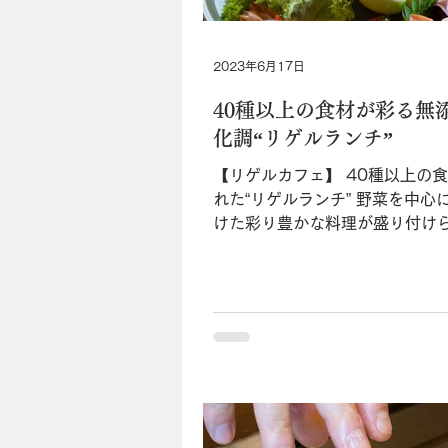
2023年6月17日
40種以上の食材が彩る無
化調“リゲルランチ”
【リゲルカフェ】 40種以上の
れた“リゲルランチ” 野菜を中心
けた彩り豊かな料理が盛り付けら
ルランチ（￥1,300・ドリンク
￥1,600）”。添加物や化学調
で、ランチメニューはこの料理
ほぼ毎日売り切れが続く人気メニュ