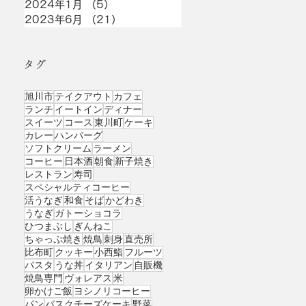
2024年1月
（5）
5件の記事
2023年6月
（21）
21件の記事
タグ
旭川市
テイクアウト
カフェ
ランチ
イートイン
ディナー
スイーツ
コース
東川町
ケーキ
カレー
ハンバーグ
ソフトクリーム
ラーメン
コーヒー
日本酒
朝食
新子焼き
レストラン
寿司
スペシャルティコーヒー
活うなぎ
和食
そば
かどわき
うなぎ
ガトーショコラ
ひつまぶし
ぎんねこ
ちゃっぷ焼き
焼鳥
刺身
直売所
比布町
クッキー
小西鮨
フルーツ
パスタ
うな丼
イタリアン
自販機
焼鳥専門
ヴォレアス
米
卵かけご飯
ヨシノリコーヒー
パン
バスクチーズケーキ
野菜