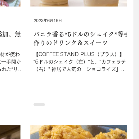
2023年6月16日
添加、無
バニラ香る“5ドルのシェイク”等手
作りのドリンク＆スイーツ
食材が使わ
【COFFEE STAND PLUS（プラス）】
に一手間か
“5ドルのシェイク（左）”と、“カフェラテ
れた“リゲ
（右）” 神居で人気の「ショコライズ」の
付
姉妹店がオープンした。イタリアの「キン
味料とは無縁
ボ」コーヒーの澄み渡る風味が生きた“カフ
のみなのに
ェラテ（￥450）”をはじめ、クエンティ
ーだ...
ン・タランティーノ氏の映...