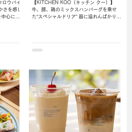
ロウロウバイ
【KITCHEN KOO（キッチン クー）】
かさを感じ
牛、豚、鶏のミックスハンバーグを乗せ
を中心に、
た“スペシャルドリア” 器に溢れんばかりに
したひと味
盛り付けられた、焦げ目の香ばしさが食欲
いる。非加
をそそるオーブン料理の“スペシャルドリア
ハニージン
（￥1,100）”。伝説のカフェ「タイムトン
ネル」の復刻メニューだ。遠方...