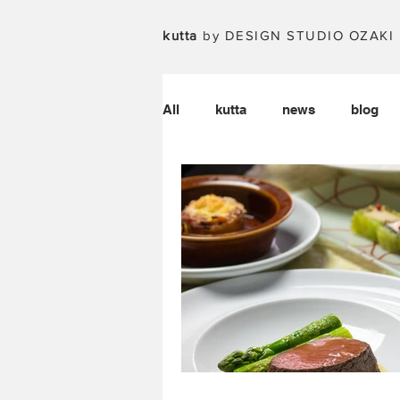
kutta
by DESIGN STUDIO OZAKI
All
kutta
news
blog
kutta vol.33
kutta vol.34
kutta vol.38
kutta vol.39