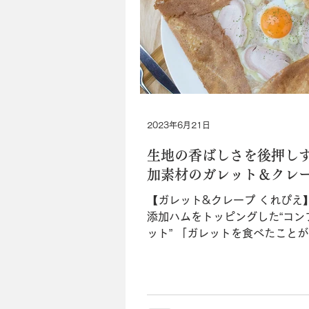
2023年6月21日
生地の香ばしさを後押し
加素材のガレット＆クレ
【ガレット&クレープ くれぴえ
添加ハムをトッピングした“コン
ット” 「ガレットを食べたこと
言う方はぜひ、「くれぴえ」の
ニューの定番“コンプレット
（￥1,000）”を味わって欲し
焼き上げた幌加内産そば粉の生