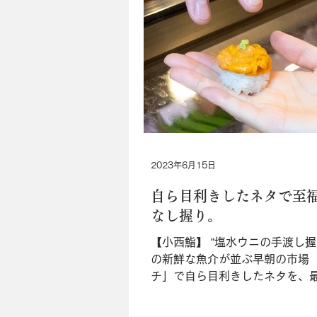
2023年6月15日
自ら目利きしたネタで至
なし握り。
【小西鮨】 “塩水ウニの手渡し握
の新鮮な魚介が並ぶ早朝の市場
チ」で自ら目利きしたネタを、
で味わってもらうために日々進
「小西鮨」。今年のテーマは“手