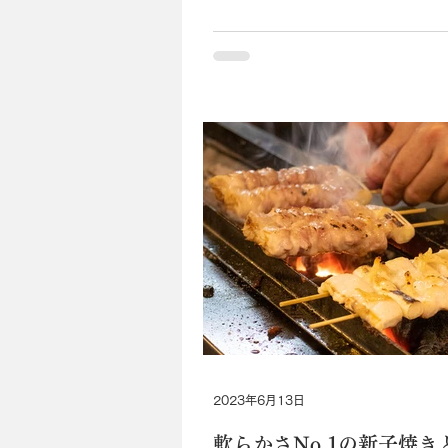
りは皿などに置く前提で握ると
う少し硬めになる。“塩水ウニ（1貫
2023年6月13日
軟らかさNo.1の新子焼き