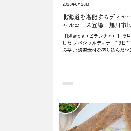
2023年6月23日
北海道を堪能するディナー
ャルコース登場 旭川市
れる予約必須の超人気店
【bilancia（ビランチャ）】 
した“スペシャルディナー” 3日
必要 北海道素材を盛り込んだ季
料理を提供するイタリアンレス
ランチャ」。ここもコロナ禍の
限に留めたレストランのひとつ
をはじめ多くの観光客が足を運ぶ.