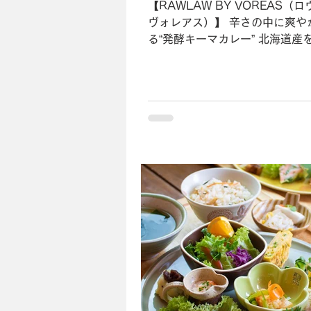
【RAWLAW BY VOREAS（
ヴォレアス）】 辛さの中に爽や
る“発酵キーマカレー” 北海道産
多彩なオーガニック食材を生か
違うカフェメニューを提供して
熱ハチミツを使ったドリンク“生
ジャー（￥810）”や、その...