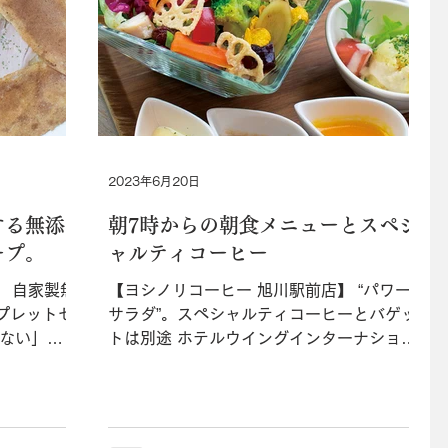
2023年6月20日
する無添
朝7時からの朝食メニューとスペシ
ープ。
ャルティコーヒー
】 自家製無
【ヨシノリコーヒー 旭川駅前店】 “パワー
プレットセ
サラダ”。スペシャルティコーヒーとバゲッ
がない」と
トは別途 ホテルウイングインターナショナ
ガレットメ
ル旭川駅前1階にあるカフェ。近郊産の野
菜に自家製鶏ハムがトッピングされた“パワ
い。香ばしく
ーサラダ（￥880）”、“ホットドッグ
地を、自家
（￥539）”、2種の味から選べる“...