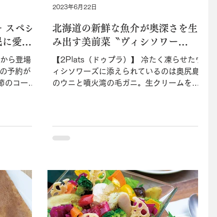
2023年6月22日
 スペシ
北海道の新鮮な魚介が奥深さを生
民に愛さ
み出す美前菜〝ヴィシソワー
ズ〟 北海道産素材とフレンチが
5月から登場
【2Plats（ドゥプラ）】 冷たく凍らせたヴ
出会うドゥプラの美食コース
前の予約が
ィシソワーズに添えられているのは奥尻島
節のコース
のウニと噴火湾の毛ガニ。生クリームを使
トラン「ビ
っていないため後味は実に軽やかだ。
影響を最小
9,000円ディナーコースのアミューズ。 コ
で、常連客
ロナ禍でも客足が遠のくことがほとんどな
..
かった「ドゥプラ」。その理由は北海道...