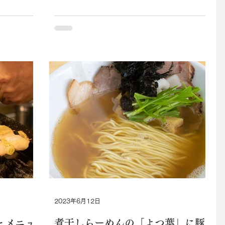
崩れないよ
イプの“鳥鍋（1人前￥1,540※2人前か
￥1...
ら）”は「小野木」の名物料理。鳥料理...
2023年6月12日
とメニュ
煮干しらーめんの「よつ葉」に豚