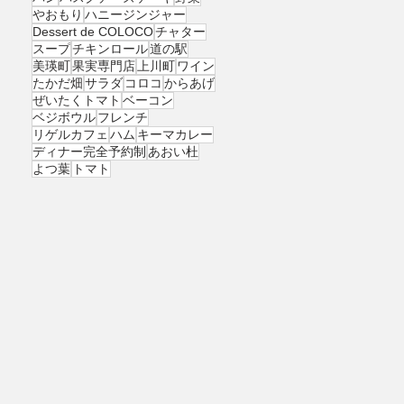
やおもり
ハニージンジャー
Dessert de COLOCO
チャター
スープ
チキンロール
道の駅
美瑛町
果実専門店
上川町
ワイン
たかだ畑
サラダ
コロコ
からあげ
ぜいたくトマト
ベーコン
ベジボウル
フレンチ
リゲルカフェ
ハム
キーマカレー
ディナー完全予約制
あおい杜
よつ葉
トマト