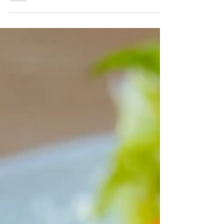
9月で閉店するイタリアンの名店に
温かなエールを
【bilancia（ビランチャ）】 花ズッキーニのフ
リット 豊岡の小さなお店でオープンして以来
13年間、旭川でトップレベルのイタリアンを
提供してきた「bilancia」。店名はイタリア語
で「バランス」を意味し、北海道素材を盛り込
んだ季節のコース料理で地域食材の魅力を伝え
続...