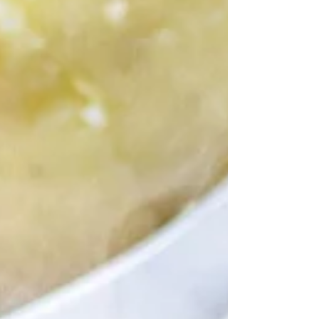
2025年6月27日
牛肉赤ワイン煮が添えられたふわふ
わオムレツ
【hara peco kitchen（ハラペコキッチン）】
ふわふわのオムレツがのった1番人気の“はらぺ
こオムライス” ふわふわオムレツに道産牛ホ
ホ肉の赤ワイン煮が添えられた“はらぺこオムラ
イス（サラダ付ランチ￥1,600・ディナー
￥2,000）”は1番人気。メイン料理が...