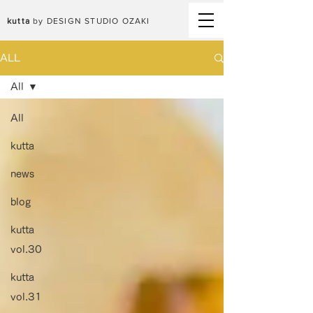
kutta
by DESIGN STUDIO OZAKI
ALL
All
All
kutta
news
blog
kutta
vol.30
kutta
vol.31